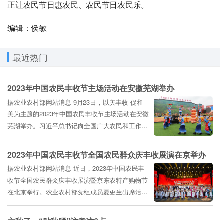
正让农民节日惠农民、农民节日农民乐。
编辑：侯敏
最近热门
2023年中国农民丰收节主场活动在安徽芜湖举办
据农业农村部网站消息 9月23日，以庆丰收 促和
美为主题的2023年中国农民丰收节主场活动在安徽
芜湖举办。习近平总书记向全国广大农民和工作在
三农战线上的同志们致以节日祝贺和诚挚问候。大
家一致认为，在第六个中国农民丰收节到来之际，
2023年中国农民丰收节全国农民群众庆丰收展演在京举办
总书记再次专致问候，充分体现了对三农工作和粮
据农业农村部网站消息 近日，2023年中国农民丰
食安全的...
收节全国农民群众庆丰收展演暨京东农特产购物节
在北京举行。农业农村部党组成员夏更生出席活动
并致辞。 夏更生指出，希望广大农民朋友在全面
推进乡村振兴、加快建设农业强国的火热实践中进