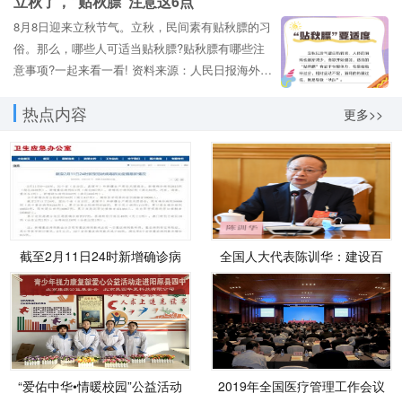
立秋了，“贴秋膘”注意这6点
一步坚定文化自信，发挥主体作用，传承弘扬优秀
8月8日迎来立秋节气。立秋，民间素有贴秋膘的习
传统农耕...
俗。那么，哪些人可适当贴秋膘?贴秋膘有哪些注
意事项?一起来看一看! 资料来源：人民日报海外版
北京青年报 编辑：孙红丽 设计：吴佳秀...
热点内容
更多>>
截至2月11日24时新增确诊病
全国人大代表陈训华：建设百
例2015例 累计治
姓富和生态
“爱佑中华•情暖校园”公益活动
2019年全国医疗管理工作会议
走进阳
在京召开