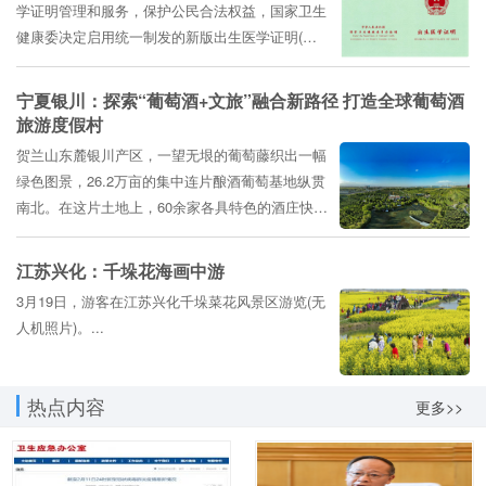
学证明管理和服务，保护公民合法权益，国家卫生
健康委决定启用统一制发的新版出生医学证明(第
七版)。 据悉，出生医学证明(第六版)签发日期截
至2023年3月31日。自2023年4月1日起，启用出生
宁夏银川：探索“葡萄酒+文旅”融合新路径 打造全球葡萄酒
医学证明(第七版)。 出生医学证明(第七版)将出生
旅游度假村
医学证明(第六...
贺兰山东麓银川产区，一望无垠的葡萄藤织出一幅
绿色图景，26.2万亩的集中连片酿酒葡萄基地纵贯
南北。在这片土地上，60余家各具特色的酒庄快速
成长，各自书写着不同的华彩乐章。 宁夏银...
江苏兴化：千垛花海画中游
3月19日，游客在江苏兴化千垛菜花风景区游览(无
人机照片)。...
热点内容
更多>>