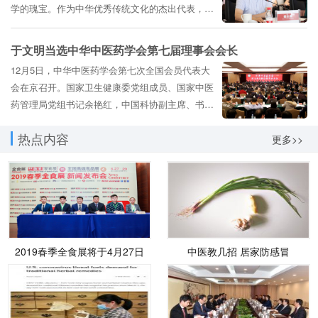
学的瑰宝。作为中华优秀传统文化的杰出代表，中
医药以其博大精深、兼容并蓄，逐渐成为中华文化
最为重要的载体之一。为挖掘弘扬传统中医药文
于文明当选中华中医药学会第七届理事会会长
化，振兴我国中医药事业，近日，新华网在医圣张
12月5日，中华中医药学会第七次全国会员代表大
仲景的...
会在京召开。国家卫生健康委党组成员、国家中医
药管理局党组书记余艳红，中国科协副主席、书记
处书记孟庆海出席开幕式并致辞。国家中医药...
热点内容
更多>>
2019春季全食展将于4月27日
中医教几招 居家防感冒
厦门举行