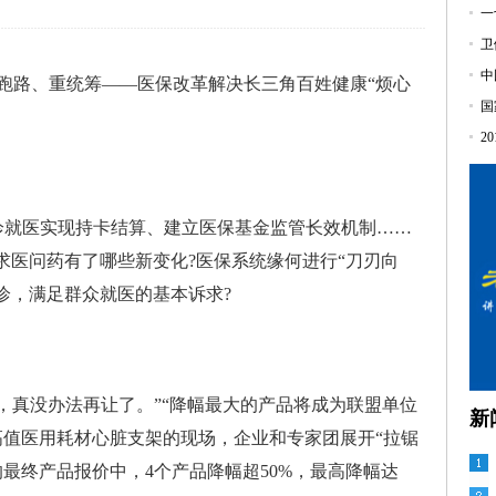
一
卫
中
少跑路、重统筹——医保改革解决长三角百姓健康“烦心
国
2
就医实现持卡结算、建立医保基金监管长效机制……
求医问药有了哪些新变化?医保系统缘何进行“刀刃向
诊，满足群众就医的基本诉求?
，真没办法再让了。”“降幅最大的产品将成为联盟单位
新
高值医用耗材心脏支架的现场，企业和专家团展开“拉锯
的最终产品报价中，4个产品降幅超50%，最高降幅达