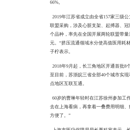
66%。
2019年江苏省成立由全省157家三
联盟采购，涉及心脏支架、起搏器、冠脉
个品种，率先在全国开展两轮联盟带量采
元。“挤压流通领域水分使高值医用耗
子柠表示。
2018年9月起，长三角地区开通首批
至目前，苏浙皖三省全部40个城市实现
点地区互联互通。
60岁的曹琳年轻时在江苏徐州参加工
去在上海看病，再拿着一叠费用明细、
方便了。”
上海市医疗保障局局长夏科家表示，长