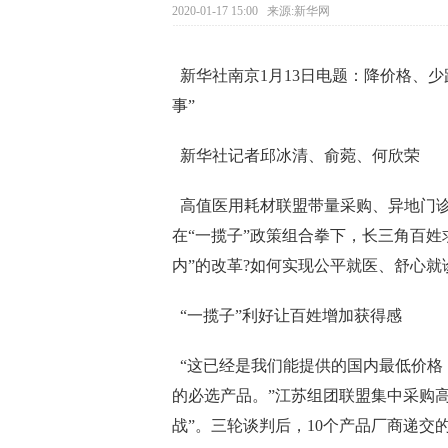
2020-01-17 15:00 来源:新华网
新华社南京1月13日电题：降价格、
事”
新华社记者邱冰清、俞菀、何欣荣
高值医用耗材联盟带量采购、异地门诊
在“一揽子”政策组合拳下，长三角百姓
内”的改革?如何实现公平就医、舒心就
“一揽子”利好让百姓增加获得感
“这已经是我们能提供的国内最低价格
的必选产品。”江苏组团联盟集中采购
战”。三轮谈判后，10个产品厂商递交