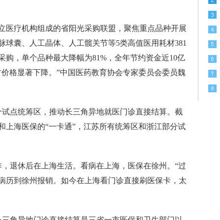
级公立医疗机构组成的省阳光采购联盟，聚焦重点品种开展
球囊、人工晶体、人工髋关节等5类高值医用耗材381
购，单个品种最大降幅为81%，全年节约资金近10亿
材价格显著下降。”中国医药教育协会专家委员会委员魏
8个试点统筹区，推动长三角异地就医门诊直接结算。截
和上海医保的“一卡通”，江苏所有统筹区和浙江部分试
作，退休后在上海生活。看病在上海，医保在徐州。“过
病历到徐州报销。如今在上海看门诊直接刷医保卡，太
三角异地门诊直接结算是三省一市医保和卫生部门以