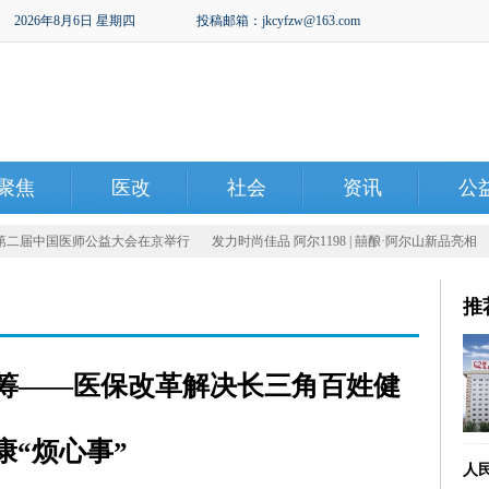
2026年8月6日 星期四
投稿邮箱：jkcyfzw@163.com
聚焦
医改
社会
资讯
公
第二届中国医师公益大会在京举行
发力时尚佳品 阿尔1198 | 囍酿·阿尔山新品亮相
《
推
筹——医保改革解决长三角百姓健
康“烦心事”
人