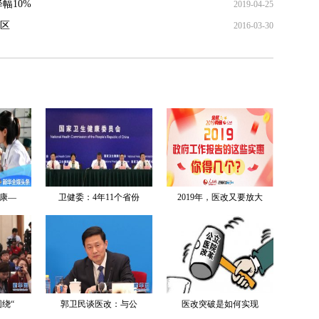
幅10%
2019-04-25
区
2016-03-30
康—
卫健委：4年11个省份
2019年，医改又要放大
绕“
郭卫民谈医改：与公
医改突破是如何实现