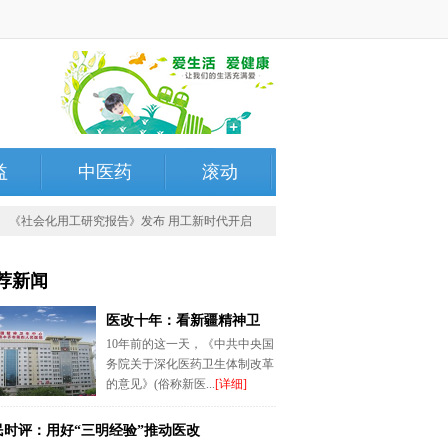
益
中医药
滚动
社会化用工研究报告》发布 用工新时代开启
第三届“中华诗词有奖征集”活动颁奖
荐新闻
医改十年：看新疆精神卫
10年前的这一天，《中共中央国
务院关于深化医药卫生体制改革
的意见》(俗称新医...
[详细]
民时评：用好“三明经验”推动医改