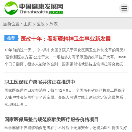
当前位置：
主页
>
医改
> 列表
医改十年：看新疆精神卫生事业新发展
推荐
10年前的这一天，《中共中央国务院关于深化医药卫生体制改革的意见》
(俗称新医改方案)公之于众，一场被多方寄予厚望的改革拉开大幕。3650
个日子翻页，很多人能够体会到，国家更驾轻就熟抗击埃博拉等突发疫
情，民众看病就医...
[详情]
职工医保账户跨省共济正在推进中
国家医保局昨日发布消息，截至12月9日，全国所有省份已将职工医保个
人账户共济范围扩大至近亲属。参保人可通过线上途径绑定近亲属关系，
实现职工医...
国家医保局整合规范麻醉类医疗服务价格项目
医学麻醉不仅能够确保患者在手术过程中无痛安全，还能为医生提供良好