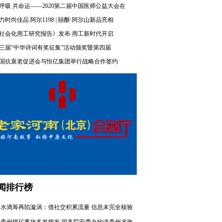
呼吸 共命运——2020第二届中国医师公益大会在
力时尚佳品 阿尔1198 | 囍酿·阿尔山新品亮相
社会化用工研究报告》发布 用工新时代开启
三届“中华诗词有奖征集”活动颁奖暨第四届
国抗衰老促进会与恒亿集团举行战略合作签约
闻排行榜
水滴筹再陷漩涡：借社交积累流量 信息未完全核验
贵州煤矿事故多发频发 国务院安委办约谈贵州省政