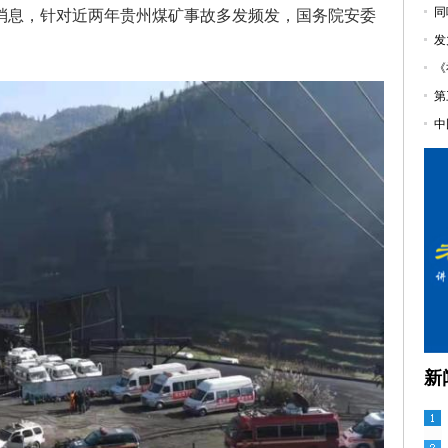
同
站消息，针对近两年贵州煤矿事故多发频发，国务院安委
发
《
第
中
新