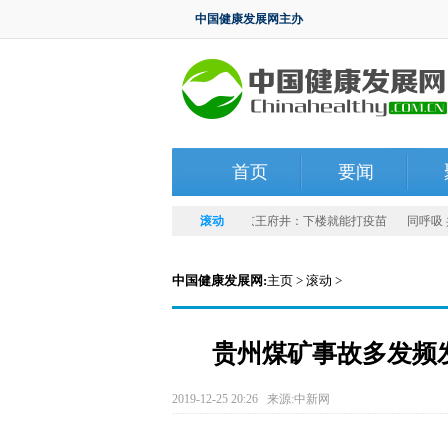
中国健康发展网主办
首页
要闻
博蓝数字赋能企业共建大会圆满举办
滚动
北京王府井：下楼就能打疫苗
同呼吸 共命
中国健康发展网:
主页
>
滚动
>
贵州煤矿事故多发频
2019-12-25 20:26 来源:中新网