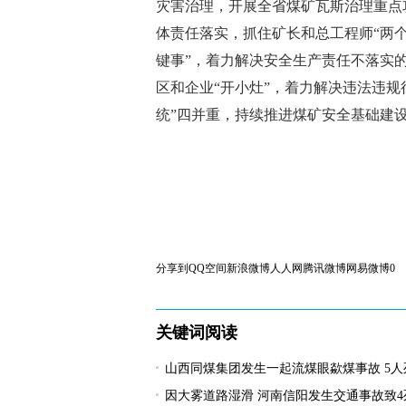
灾害治理，开展全省煤矿瓦斯治理重点
体责任落实，抓住矿长和总工程师“两
键事”，着力解决安全生产责任不落实
区和企业“开小灶”，着力解决违法违
统”四并重，持续推进煤矿安全基础建
分享到
QQ空间
新浪微博
人人网
腾讯微博
网易微博
0
关键词阅读
山西同煤集团发生一起流煤眼歘煤事故 5人
因大雾道路湿滑 河南信阳发生交通事故致4