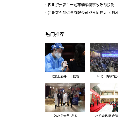
四川泸州发生一起车辆翻覆事故致2死2伤
贵州茅台酒销售有限公司成被执行人 执行标的
热门推荐
北京王府井：下楼就
河北：奏响“数
“冰岛美食节”品鉴
相约春风里 启