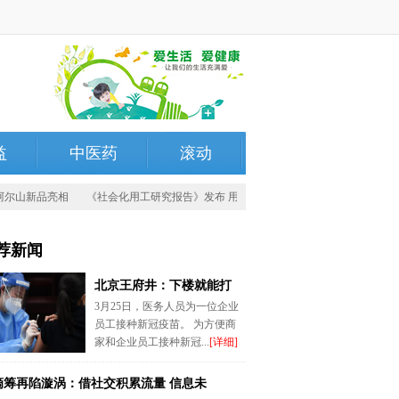
益
中医药
滚动
尔山新品亮相
《社会化用工研究报告》发布 用工新时代开启
第三届“中华诗词有
荐新闻
北京王府井：下楼就能打
3月25日，医务人员为一位企业
员工接种新冠疫苗。 为方便商
家和企业员工接种新冠...
[详细]
滴筹再陷漩涡：借社交积累流量 信息未